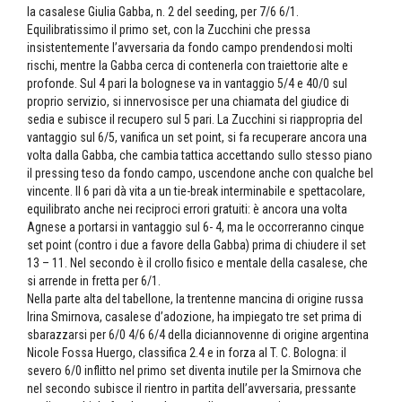
la casalese Giulia Gabba, n. 2 del seeding, per 7/6 6/1.
Equilibratissimo il primo set, con la Zucchini che pressa
insistentemente l’avversaria da fondo campo prendendosi molti
rischi, mentre la Gabba cerca di contenerla con traiettorie alte e
profonde. Sul 4 pari la bolognese va in vantaggio 5/4 e 40/0 sul
proprio servizio, si innervosisce per una chiamata del giudice di
sedia e subisce il recupero sul 5 pari. La Zucchini si riappropria del
vantaggio sul 6/5, vanifica un set point, si fa recuperare ancora una
volta dalla Gabba, che cambia tattica accettando sullo stesso piano
il pressing teso da fondo campo, uscendone anche con qualche bel
vincente. Il 6 pari dà vita a un tie-break interminabile e spettacolare,
equilibrato anche nei reciproci errori gratuiti: è ancora una volta
Agnese a portarsi in vantaggio sul 6- 4, ma le occorreranno cinque
set point (contro i due a favore della Gabba) prima di chiudere il set
13 – 11. Nel secondo è il crollo fisico e mentale della casalese, che
si arrende in fretta per 6/1.
Nella parte alta del tabellone, la trentenne mancina di origine russa
Irina Smirnova, casalese d’adozione, ha impiegato tre set prima di
sbarazzarsi per 6/0 4/6 6/4 della diciannovenne di origine argentina
Nicole Fossa Huergo, classifica 2.4 e in forza al T. C. Bologna: il
severo 6/0 inflitto nel primo set diventa inutile per la Smirnova che
nel secondo subisce il rientro in partita dell’avversaria, pressante