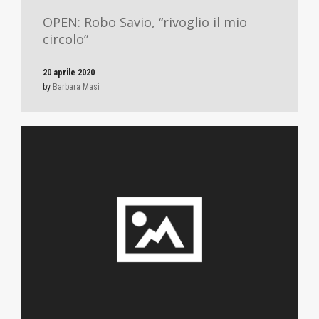
OPEN: Robo Savio, “rivoglio il mio
circolo”
20 aprile 2020
by
Barbara Masi