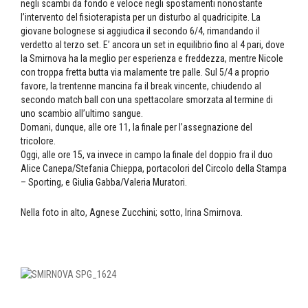
negli scambi da fondo e veloce negli spostamenti nonostante
l’intervento del fisioterapista per un disturbo al quadricipite. La
giovane bolognese si aggiudica il secondo 6/4, rimandando il
verdetto al terzo set. E’ ancora un set in equilibrio fino al 4 pari, dove
la Smirnova ha la meglio per esperienza e freddezza, mentre Nicole
con troppa fretta butta via malamente tre palle. Sul 5/4 a proprio
favore, la trentenne mancina fa il break vincente, chiudendo al
secondo match ball con una spettacolare smorzata al termine di
uno scambio all’ultimo sangue.
Domani, dunque, alle ore 11, la finale per l’assegnazione del
tricolore.
Oggi, alle ore 15, va invece in campo la finale del doppio fra il duo
Alice Canepa/Stefania Chieppa, portacolori del Circolo della Stampa
– Sporting, e Giulia Gabba/Valeria Muratori.
Nella foto in alto, Agnese Zucchini; sotto, Irina Smirnova.