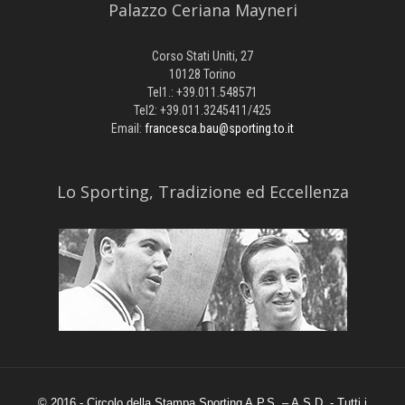
Palazzo Ceriana Mayneri
Corso Stati Uniti, 27
10128 Torino
Tel1.: +39.011.548571
Tel2: +39.011.3245411/425
Email:
francesca.bau@sporting.to.it
​Lo Sporting, Tradizione ed Eccellenza
© 2016 - Circolo della Stampa Sporting A.P.S. – A.S.D. - Tutti i