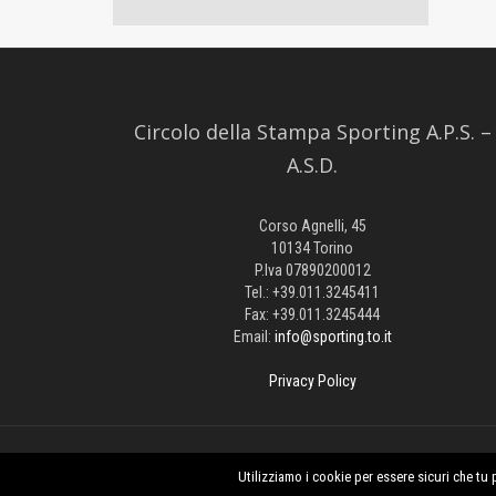
Circolo della Stampa Sporting A.P.S. –
A.S.D.
Corso Agnelli, 45
10134 Torino
P.Iva 07890200012
Tel.: +39.011.3245411
Fax: +39.011.3245444
Email:
info@sporting.to.it
Privacy Policy
© 2016 - Circolo della Stampa Sporting A.P.S. – A.S.D. - Tutti 
Utilizziamo i cookie per essere sicuri che tu 