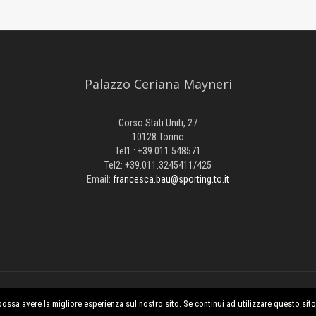
Palazzo Ceriana Mayneri
Corso Stati Uniti, 27
10128 Torino
Tel1.: +39.011.548571
Tel2: +39.011.3245411/425
Email:
francesca.bau@sporting.to.it
i diritti sono riservati.
possa avere la migliore esperienza sul nostro sito. Se continui ad utilizzare questo sit