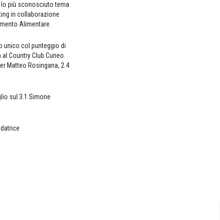
r lo più sconosciuto tema
ting in collaborazione
tamento Alimentare.
so unico col punteggio di
za al Country Club Cuneo.
 per Matteo Rosingana, 2.4
lio sul 3.1 Simone
datrice