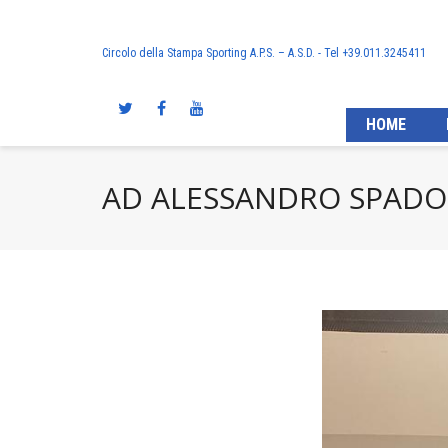
Circolo della Stampa Sporting A.P.S. – A.S.D. - Tel +39.011.3245411
HOME
AD ALESSANDRO SPADOL