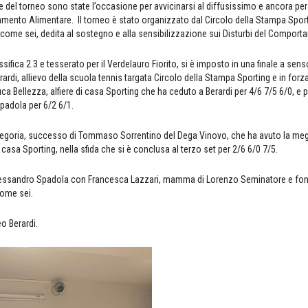
ne del torneo sono state l’occasione per avvicinarsi al diffusissimo e ancora pe
amento Alimentare. Il torneo è stato organizzato dal Circolo della Stampa Spor
come sei, dedita al sostegno e alla sensibilizzazione sui Disturbi del Compor
ifica 2.3 e tesserato per il Verdelauro Fiorito, si è imposto in una finale a sen
rardi, allievo della scuola tennis targata Circolo della Stampa Sporting e in for
nluca Bellezza, alfiere di casa Sporting che ha ceduto a Berardi per 4/6 7/5 6/0, e
padola per 6/2 6/1.
ategoria, successo di Tommaso Sorrentino del Dega Vinovo, che ha avuto la meg
i casa Sporting, nella sfida che si è conclusa al terzo set per 2/6 6/0 7/5.
 Alessandro Spadola con Francesca Lazzari, mamma di Lorenzo Seminatore e fon
come sei.
eo Berardi.