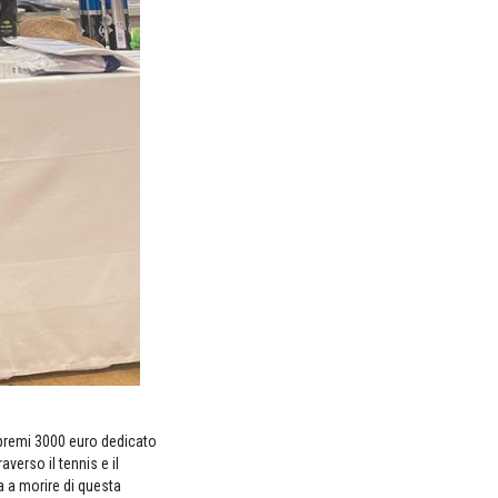
epremi 3000 euro dedicato
verso il tennis e il
a a morire di questa