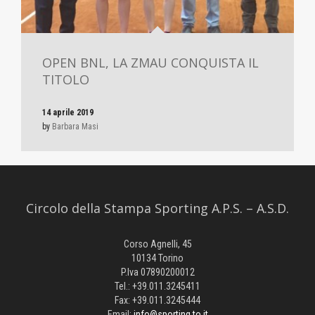
OPEN BNL, LA ZMAU CONQUISTA IL
TITOLO
14 aprile 2019
by
Barbara Masi
Circolo della Stampa Sporting A.P.S. – A.S.D.
Corso Agnelli, 45
10134 Torino
P.Iva 07890200012
Tel.: +39.011.3245411
Fax: +39.011.3245444
Email:
info@sporting.to.it