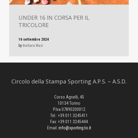
UNDER 16 IN CORSA PER IL
TRICOLORE
16 settembre 2024
by
Barbara Masi
Circolo della Stampa Sporting A.P.S. – A.S.D.
Corso Agnelli, 45
10134 Torino
P.Iva 07890200012
Tel.: +39.011.3245411
Fax: +39.011.3245444
Email:
info@sporting.to.it