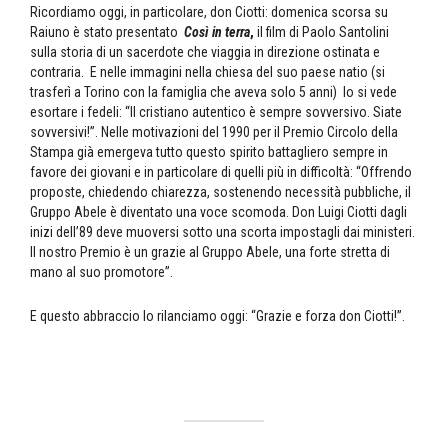
Ricordiamo oggi, in particolare, don Ciotti: domenica scorsa su
Raiuno è stato presentato
Così in terra
,
il film di Paolo Santolini
sulla storia di un sacerdote che viaggia in direzione ostinata e
contraria. E nelle immagini nella chiesa del suo paese natio (si
trasferì a Torino con la famiglia che aveva solo 5 anni) lo si vede
esortare i fedeli: “Il cristiano autentico è sempre sovversivo. Siate
sovversivi!”. Nelle motivazioni del 1990 per il Premio Circolo della
Stampa già emergeva tutto questo spirito battagliero sempre in
favore dei giovani e in particolare di quelli più in difficoltà: “Offrendo
proposte, chiedendo chiarezza, sostenendo necessità pubbliche, il
Gruppo Abele è diventato una voce scomoda. Don Luigi Ciotti dagli
inizi dell’89 deve muoversi sotto una scorta impostagli dai ministeri.
Il nostro Premio è un grazie al Gruppo Abele, una forte stretta di
mano al suo promotore”.
E questo abbraccio lo rilanciamo oggi: “Grazie e forza don Ciotti!”.