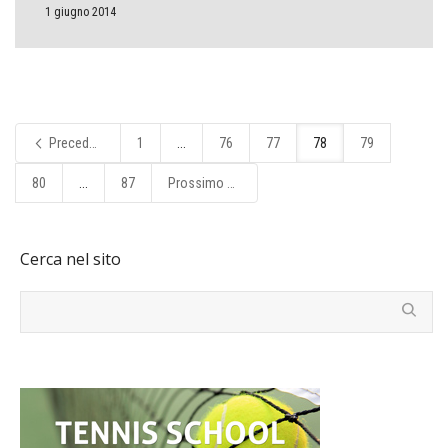
1 giugno 2014
Precedente
1
...
76
77
78
79
80
...
87
Prossimo
Cerca nel sito