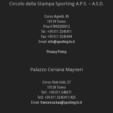
Circolo della Stampa Sporting A.P.S. – A.S.D.
Corso Agnelli, 45
10134 Torino
P.Iva 07890200012
Tel.: +39.011.3245411
Fax: +39.011.3245444
Email:
info@sporting.to.it
Privacy Policy
Palazzo Ceriana Mayneri
Corso Stati Uniti, 27
10128 Torino
Tel1.: +39.011.548571
Tel2: +39.011.3245411/425
Email:
francesca.bau@sporting.to.it