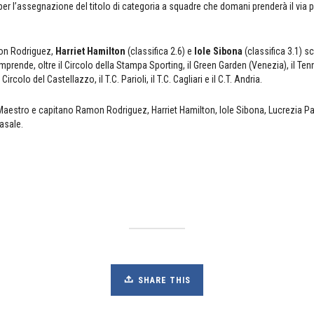
t per l’assegnazione del titolo di categoria a squadre che domani prenderà il via 
on Rodriguez,
Harriet Hamilton
(classifica 2.6) e
Iole Sibona
(classifica 3.1)
omprende, oltre il Circolo della Stampa Sporting, il Green Garden (Venezia), il Ten
ircolo del Castellazzo, il T.C. Parioli, il T.C. Cagliari e il C.T. Andria.
il Maestro e capitano Ramon Rodriguez, Harriet Hamilton, Iole Sibona, Lucrezia Pap
Casale.
SHARE THIS