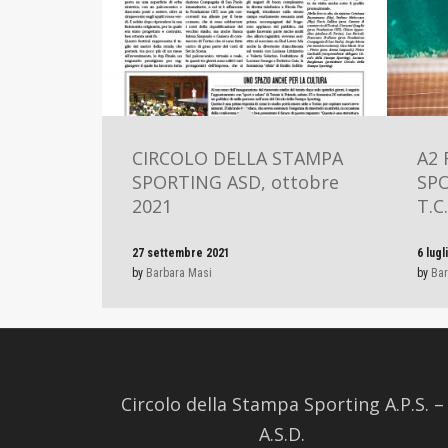
CIRCOLO DELLA STAMPA
A2 
SPORTING ASD, ottobre
SPO
2021
T.C
27 settembre 2021
6 lugl
by
Barbara Masi
by
Bar
Circolo della Stampa Sporting A.P.S. –
A.S.D.