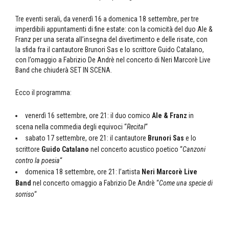
Tre eventi serali, da venerdì 16 a domenica 18 settembre, per tre
imperdibili appuntamenti di fine estate: con la comicità del duo Ale &
Franz per una serata all’insegna del divertimento e delle risate, con
la sfida fra il cantautore Brunori Sas e lo scrittore Guido Catalano,
con l’omaggio a Fabrizio De Andrè nel concerto di Neri Marcorè Live
Band che chiuderà SET IN SCENA.
Ecco il programma:
venerdì 16 settembre, ore 21: il duo comico
Ale & Franz
in
scena nella commedia degli equivoci “
Recital
“
sabato 17 settembre, ore 21: il cantautore
Brunori Sas
e lo
scrittore
Guido Catalano
nel concerto acustico poetico “
Canzoni
contro la poesia
“
domenica 18 settembre, ore 21: l’artista
Neri Marcorè Live
Band
nel concerto omaggio a Fabrizio De Andrè “
Come una specie di
sorriso
“