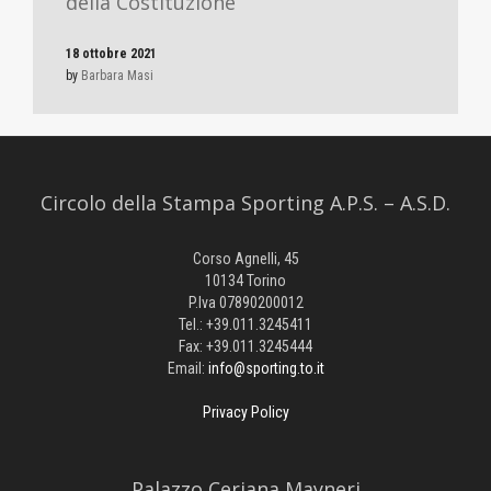
della Costituzione”
18 ottobre 2021
by
Barbara Masi
Circolo della Stampa Sporting A.P.S. – A.S.D.
Corso Agnelli, 45
10134 Torino
P.Iva 07890200012
Tel.: +39.011.3245411
Fax: +39.011.3245444
Email:
info@sporting.to.it
Privacy Policy
Palazzo Ceriana Mayneri