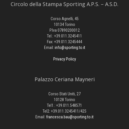
Circolo della Stampa Sporting A.P.S. – A.S.D.
Corso Agnelli, 45
10134 Torino
P.Iva 07890200012
Tel.: +39.011.3245411
Fax: +39.011.3245444
Email:
info@sporting.to.it
Privacy Policy
Palazzo Ceriana Mayneri
Corso Stati Uniti, 27
10128 Torino
Tel1.: +39.011.548571
Tel2: +39.011.3245411/425
Email:
francesca.bau@sporting.to.it