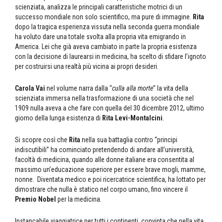
scienziata, analizza le principali caratteristiche motrici di un
successo mondiale non solo scientifico, ma pure di immagine.
Rita
dopo la tragica esperienza vissuta nella seconda guerra mondiale
ha voluto dare una totale svolta alla propria vita emigrando in
America. Lei che già aveva cambiato in parte la propria esistenza
con la decisione di laurearsi in medicina, ha scelto di sfidare l’ignoto
per costruirsi una realtà più vicina ai propri desideri.
Carola Vai
nel volume narra dalla “
culla alla morte
” la vita della
scienziata immersa nella trasformazione di una società che nel
1909 nulla aveva a che fare con quella del 30 dicembre 2012, ultimo
giorno della lunga esistenza di
Rita Levi-Montalcini
.
Si scopre così che
Rita
nella sua battaglia contro “principi
indiscutibili” ha cominciato pretendendo di andare all’università,
facoltà di medicina, quando alle donne italiane era consentita al
massimo un’educazione superiore per essere brave mogli, mamme,
nonne. Diventata medico e poi ricercatrice scientifica, ha lottato per
dimostrare che nulla è statico nel corpo umano, fino vincere il
Premio Nobel
per la medicina.
Instancabile viaggiatrice per tutti i continenti, convinta che nella vita