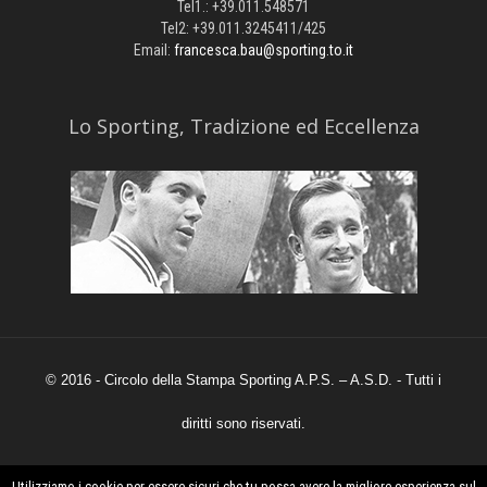
Tel1.: +39.011.548571
Tel2: +39.011.3245411/425
Email:
francesca.bau@sporting.to.it
​Lo Sporting, Tradizione ed Eccellenza
© 2016 - Circolo della Stampa Sporting A.P.S. – A.S.D. - Tutti i
diritti sono riservati.
Utilizziamo i cookie per essere sicuri che tu possa avere la migliore esperienza sul