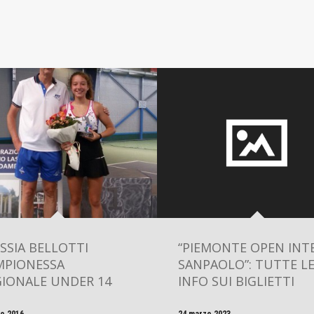
SSIA BELLOTTI
“PIEMONTE OPEN INT
MPIONESSA
SANPAOLO”: TUTTE L
GIONALE UNDER 14
INFO SUI BIGLIETTI
io 2016
24 marzo 2023