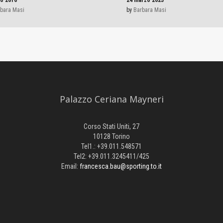
bara Masi
by
Barbara Masi
Palazzo Ceriana Mayneri
Corso Stati Uniti, 27
10128 Torino
Tel1.: +39.011.548571
Tel2: +39.011.3245411/425
Email:
francesca.bau@sporting.to.it