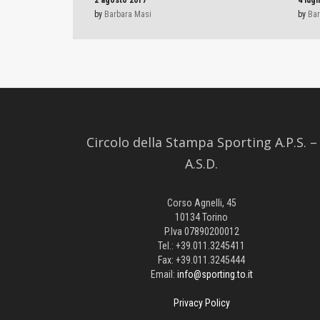
by
Barbara Masi
by
Bar
Circolo della Stampa Sporting A.P.S. –
A.S.D.
Corso Agnelli, 45
10134 Torino
P.Iva 07890200012
Tel.: +39.011.3245411
Fax: +39.011.3245444
Email:
info@sporting.to.it
Privacy Policy