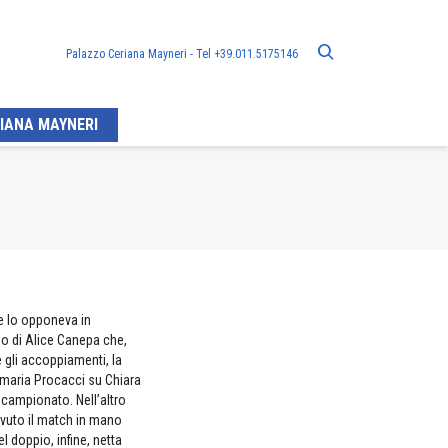
Palazzo Ceriana Mayneri - Tel +39.011.5175146
IANA MAYNERI
he lo opponeva in
ano di Alice Canepa che,
e gli accoppiamenti, la
amaria Procacci su Chiara
l campionato. Nell’altro
vuto il match in mano
Nel doppio, infine, netta