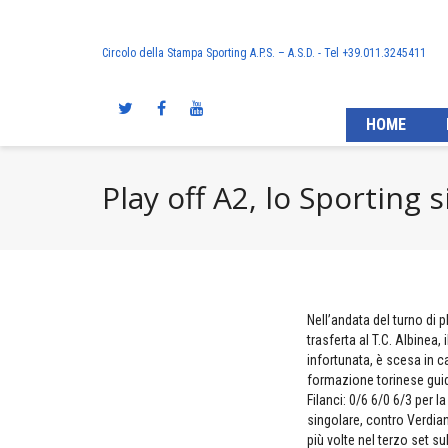
Circolo della Stampa Sporting A.P.S. – A.S.D. - Tel +39.011.3245411
HOME
Play off A2, lo Sporting 
Nell’andata del turno di 
trasferta al T.C. Albinea
infortunata, è scesa in c
formazione torinese guid
Filanci: 0/6 6/0 6/3 per l
singolare, contro Verdia
più volte nel terzo set sul