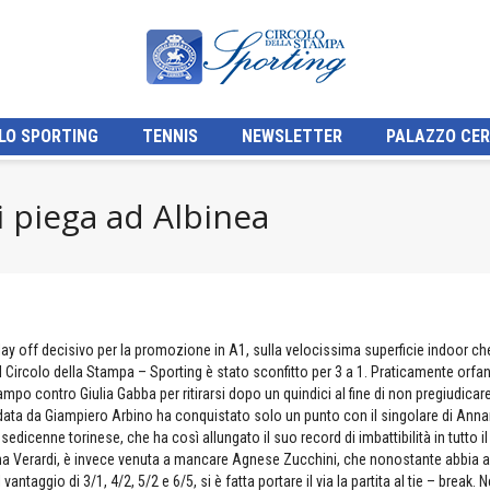
LO SPORTING
TENNIS
NEWSLETTER
PALAZZO CER
si piega ad Albinea
play off decisivo per la promozione in A1, sulla velocissima superficie indoor c
, il Circolo della Stampa – Sporting è stato sconfitto per 3 a 1. Praticamente orf
ampo contro Giulia Gabba per ritirarsi dopo un quindici al fine di non pregiudicar
ata da Giampiero Arbino ha conquistato solo un punto con il singolare di Ann
a sedicenne torinese, che ha così allungato il suo record di imbattibilità in tutto i
na Verardi, è invece venuta a mancare Agnese Zucchini, che nonostante abbia a
 vantaggio di 3/1, 4/2, 5/2 e 6/5, si è fatta portare il via la partita al tie – break. 