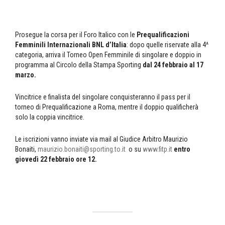
Prosegue la corsa per il Foro Italico con le
Prequalificazioni
Femminili Internazionali BNL d’Italia
: dopo quelle riservate alla 4^
categoria, arriva il Torneo Open Femminile di singolare e doppio in
programma al Circolo della Stampa Sporting
dal 24 febbraio al 17
marzo.
Vincitrice e finalista del singolare conquisteranno il pass per il
torneo di Prequalificazione a Roma, mentre il doppio qualificherà
solo la coppia vincitrice.
Le iscrizioni vanno inviate via mail al Giudice Arbitro Maurizio
Bonaiti,
maurizio.bonaiti@sporting.to.it
o su
www.fitp.it
entro
giovedì 22 febbraio ore 12.