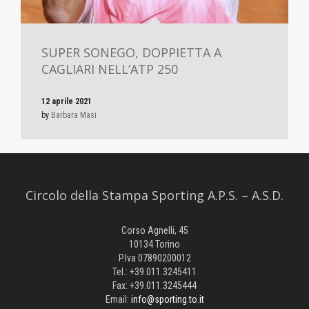
SUPER SONEGO, DOPPIETTA A
CAGLIARI NELL’ATP 250
12 aprile 2021
by
Barbara Masi
Circolo della Stampa Sporting A.P.S. – A.S.D.
Corso Agnelli, 45
10134 Torino
P.Iva 07890200012
Tel.: +39.011.3245411
Fax: +39.011.3245444
Email:
info@sporting.to.it