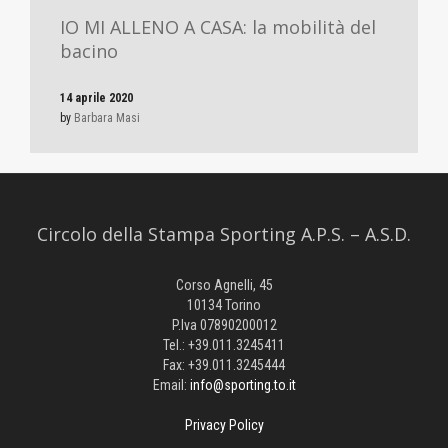
IO MI ALLENO A CASA: la mobilità del
bacino
14 aprile 2020
by
Barbara Masi
Circolo della Stampa Sporting A.P.S. – A.S.D.
Corso Agnelli, 45
10134 Torino
P.Iva 07890200012
Tel.: +39.011.3245411
Fax: +39.011.3245444
Email:
info@sporting.to.it
Privacy Policy