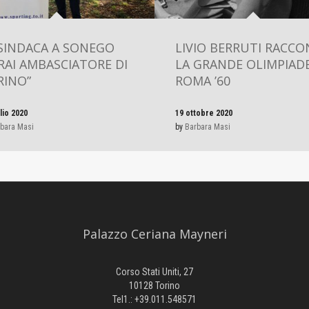
 SINDACA A SONEGO
LIVIO BERRUTI RACC
RAI AMBASCIATORE DI
LA GRANDE OLIMPIADE
RINO”
ROMA ’60
lio 2020
19 ottobre 2020
bara Masi
by
Barbara Masi
Palazzo Ceriana Mayneri
Corso Stati Uniti, 27
10128 Torino
Tel1.: +39.011.548571