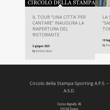
IL TOUR “UNA CITTA’ PER
LA
CANTARE” INAUGURA LA
“SA
RIAPERTURA DEL
TO
RISTORANTE
10 lug
by
Bar
3 giugno 2021
by
Barbara Masi
Circolo della Stampa Sporting A.P.S. –
A.S.D.
Corso Agnelli, 45
10134 Torino