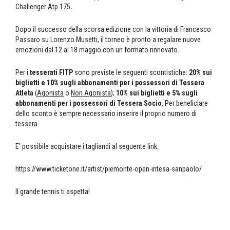
Challenger Atp 175
.
Dopo il successo della scorsa edizione con la vittoria di Francesco
Passaro su Lorenzo Musetti, il torneo è pronto a regalare nuove
emozioni dal 12 al 18 maggio con un formato rinnovato.
Per i
tesserati FITP
sono previste le seguenti scontistiche:
20% sui
biglietti e 10% sugli abbonamenti per i possessori di Tessera
Atleta
(
Agonista
o
Non Agonista
);
10% sui biglietti e 5% sugli
abbonamenti per i possessori di Tessera Socio
. Per beneficiare
dello sconto è sempre necessario inserire il proprio numero di
tessera.
E’ possibile acquistare i tagliandi al seguente link:
https://www.ticketone.it/artist/piemonte-open-intesa-sanpaolo/
Il grande tennis ti aspetta!