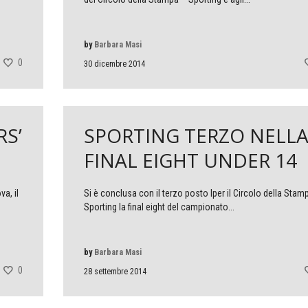
by
Barbara Masi
0
30 dicembre 2014
RS’
SPORTING TERZO NELL
FINAL EIGHT UNDER 14
a, il
Si è conclusa con il terzo posto lper il Circolo della Stam
Sporting la final eight del campionato...
by
Barbara Masi
0
28 settembre 2014