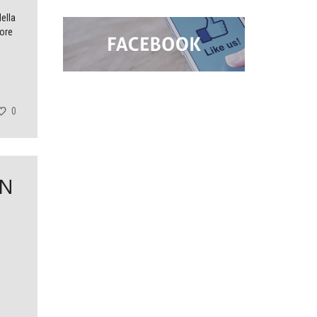
ella
lore
0
IN