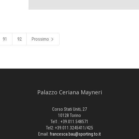
91
92
Prossimo
Palazzo Ceriana Mayneri
Corso Stati Uniti, 27
10128 Torino
Tel1.: +39.011.548571
Tel2: +39.011.3245411/425
Email:
francesca.bau@sporting.to.it