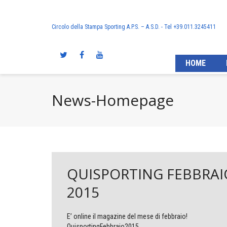
Circolo della Stampa Sporting A.P.S. – A.S.D. - Tel +39.011.3245411
HOME
News-Homepage
QUISPORTING FEBBRAI
2015
E’ online il magazine del mese di febbraio!
QuisportingFebbraio2015