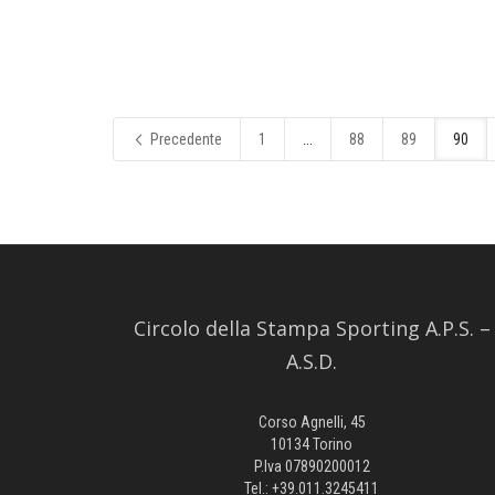
Precedente
1
...
88
89
90
Circolo della Stampa Sporting A.P.S. –
A.S.D.
Corso Agnelli, 45
10134 Torino
P.Iva 07890200012
Tel.: +39.011.3245411