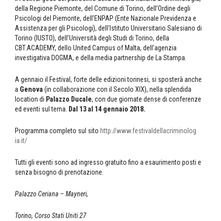
della Regione Piemonte, del Comune di Torino, dell’Ordine degli
Psicologi del Piemonte, dell’ENPAP (Ente Nazionale Previdenza e
Assistenza per gli Psicologi), dell’Istituto Universitario Salesiano di
Torino (IUSTO), dell’Università degli Studi di Torino, della
CBT.ACADEMY, dello United Campus of Malta, dell’agenzia
investigativa DOGMA, e della media partnership de La Stampa.
A gennaio il Festival, forte delle edizioni torinesi, si sposterà anche
a
Genova
(in collaborazione con il Secolo XIX), nella splendida
location di
Palazzo Ducale
, con due giornate dense di conferenze
ed eventi sul tema.
Dal 13 al 14 gennaio 2018.
Programma completo sul sito
http://
www.festivaldellacriminolog
ia.it/
Tutti gli eventi sono ad ingresso gratuito fino a esaurimento posti e
senza bisogno di prenotazione.
Palazzo Ceriana – Mayneri,
Torino, Corso Stati Uniti 27