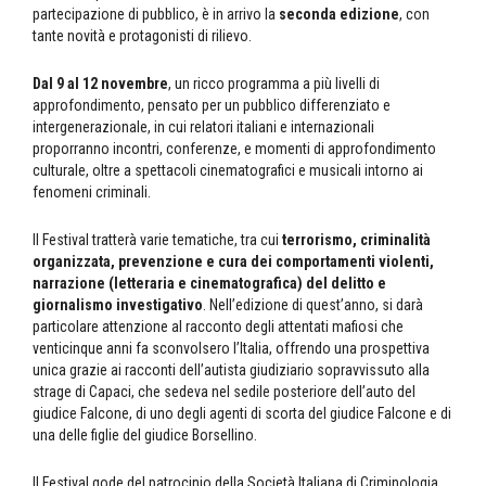
partecipazione di pubblico, è in arrivo la
seconda edizione
, con
tante novità e protagonisti di rilievo.
Dal 9 al 12 novembre
, un ricco programma a più livelli di
approfondimento, pensato per un pubblico differenziato e
intergenerazionale, in cui relatori italiani e internazionali
proporranno incontri, conferenze, e momenti di approfondimento
culturale, oltre a spettacoli cinematografici e musicali intorno ai
fenomeni criminali.
Il Festival tratterà varie tematiche, tra cui
terrorismo, criminalità
organizzata, prevenzione e cura dei comportamenti violenti,
narrazione (letteraria e cinematografica) del delitto e
giornalismo investigativo
. Nell’edizione di quest’anno, si darà
particolare attenzione al racconto degli attentati mafiosi che
venticinque anni fa sconvolsero l’Italia, offrendo una prospettiva
unica grazie ai racconti dell’autista giudiziario sopravvissuto alla
strage di Capaci, che sedeva nel sedile posteriore dell’auto del
giudice Falcone, di uno degli agenti di scorta del giudice Falcone e di
una delle figlie del giudice Borsellino.
Il Festival gode del patrocinio della Società Italiana di Criminologia,