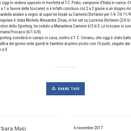
oggi lo vedeva opposto in trasferta al T.C. Prato, campione d’Italia in carica: il 
3 a 1 a favore delle toscane) si è infatti concluso col 2 a 2 grazie a un doppio mo
rdella andare a segno al super tie break su Camerin/Stefanini per 1/6 7/6 11/9. N
ingolare è stata Michele Alexandra Zmau, in tre set su Lucrezia Stefanini (2/6 6/
 colori dello Sporting, ha ceduto a Mariaelena Camerin 6/3 6/3. Le toscane si s
maria Procacci (6/1 6/0).
rting scenderà in campo in casa, contro il T. C. Ceriano, che oggi è stato battu
ifica del girone vede quindi le faentine al primo posto con 10 punti, seguite dal T
 a 0.
SHARE THIS
rbara Masi
6 novembre 2017