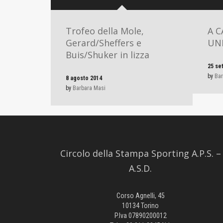
Trofeo della Mole,
A C
Gerard/Sheffers e
UND
Buis/Shuker in lizza
25 se
by
Bar
8 agosto 2014
by
Barbara Masi
Circolo della Stampa Sporting A.P.S. –
A.S.D.
Corso Agnelli, 45
10134 Torino
P.Iva 07890200012