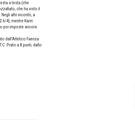
testa a testa (che
zzafiato, che ha visto il
egli altri incontri, a
2 6/4), mentre Karin
ono poi imposte ancora
to dall’Atletico Faenza
.C. Prato a 8 punti, dallo