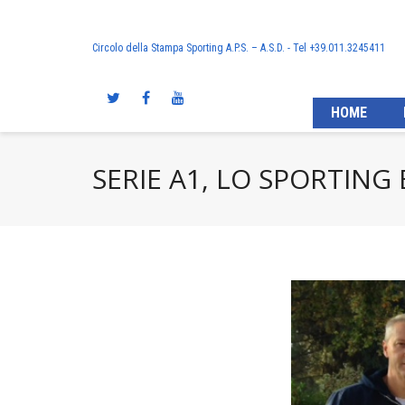
Circolo della Stampa Sporting A.P.S. – A.S.D. - Tel +39.011.3245411
HOME
SERIE A1, LO SPORTING 