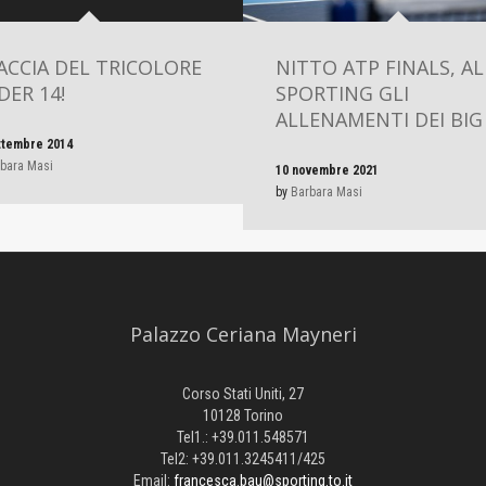
ACCIA DEL TRICOLORE
NITTO ATP FINALS, A
ER 14!
SPORTING GLI
ALLENAMENTI DEI BIG
ttembre 2014
bara Masi
10 novembre 2021
by
Barbara Masi
Palazzo Ceriana Mayneri
Corso Stati Uniti, 27
10128 Torino
Tel1.: +39.011.548571
Tel2: +39.011.3245411/425
Email:
francesca.bau@sporting.to.it