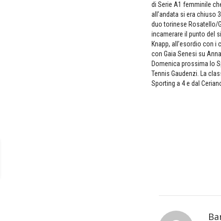
di Serie A1 femminile che 
all’andata si era chiuso 
duo torinese Rosatello/Ga
incamerare il punto del s
Knapp, all’esordio con i
con Gaia Senesi su Anna
Domenica prossima lo Spo
Tennis Gaudenzi. La class
Sporting a 4 e dal Ceriano
Ba