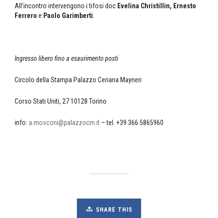
All’incontro intervengono i tifosi doc
Evelina Christillin, Ernesto
Ferrero
e
Paolo Garimberti
.
Ingresso libero fino a esaurimento posti
Circolo della Stampa Palazzo Ceriana Mayneri
Corso Stati Uniti, 27 10128 Torino
info:
a.mosconi@palazzocm.it
– tel. +39 366 5865960
SHARE THIS