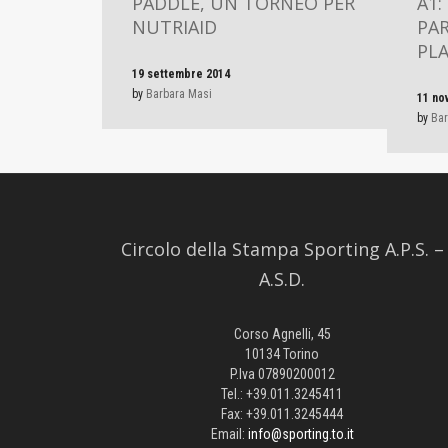
PADDLE, UN TORNEO PER
A1:
NUTRIAID
PAR
PLA
19 settembre 2014
by
Barbara Masi
11 no
by
Bar
Circolo della Stampa Sporting A.P.S. –
A.S.D.
Corso Agnelli, 45
10134 Torino
P.Iva 07890200012
Tel.: +39.011.3245411
Fax: +39.011.3245444
Email:
info@sporting.to.it