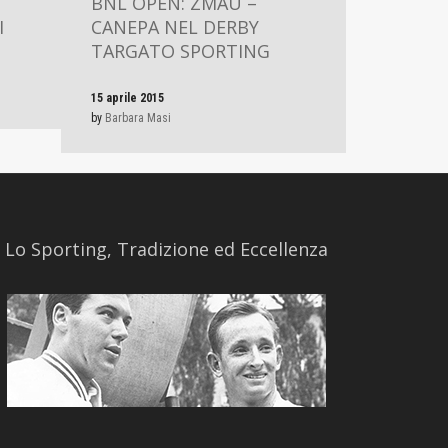
BNL OPEN: ZMAU –
I
CANEPA NEL DERBY
TARGATO SPORTING
15 aprile 2015
by
Barbara Masi
​Lo Sporting, Tradizione ed Eccellenza