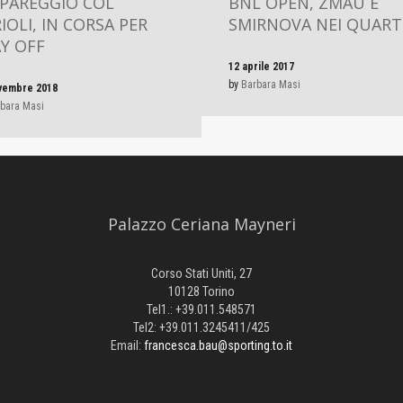
 PAREGGIO COL
BNL OPEN, ZMAU E
IOLI, IN CORSA PER
SMIRNOVA NEI QUART
Y OFF
12 aprile 2017
by
Barbara Masi
vembre 2018
bara Masi
Palazzo Ceriana Mayneri
Corso Stati Uniti, 27
10128 Torino
Tel1.: +39.011.548571
Tel2: +39.011.3245411/425
Email:
francesca.bau@sporting.to.it